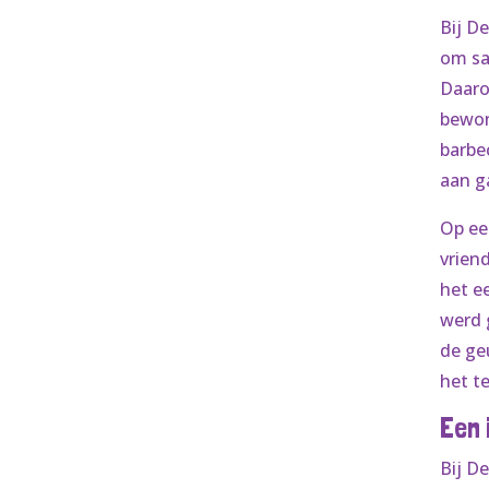
Bij D
om sa
Daaro
bewon
barbe
aan g
Op ee
vrien
het e
werd 
de ge
het te
Een 
Bij D