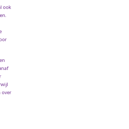
al ook
en.
e
oor
 en
anaf
r
wijl
n over