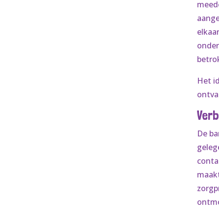
meede
aange
elkaa
onder
betrok
Het i
ontva
Verb
De ba
geleg
conta
maakt
zorgp
ontm