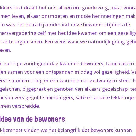
ekkersnest draait het niet alleen om goede zorg, maar voor
men leven, elkaar ontmoeten en mooie herinneringen mak
m was het extra bijzonder dat onze bewoners tijdens de
ersvergadering zelf met het idee kwamen om een gezellig
cue te organiseren. Een wens waar we natuurlijk graag geh
aven.
n zonnige zondagmiddag kwamen bewoners, familieleden
den samen voor een ontspannen middag vol gezelligheid. V
erste moment hing er een warme en ongedwongen sfeer. E
gelachen, bijgepraat en genoten van elkaars gezelschap, ter
ur van vers gegrilde hamburgers, saté en andere lekkernije
rrein verspreidde.
idee van de bewoners
ekkersnest vinden we het belangrijk dat bewoners kunnen