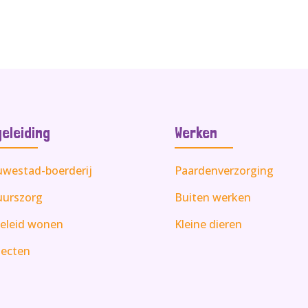
eleiding
Werken
uwestad-boerderij
Paardenverzorging
uurszorg
Buiten werken
eleid wonen
Kleine dieren
jecten