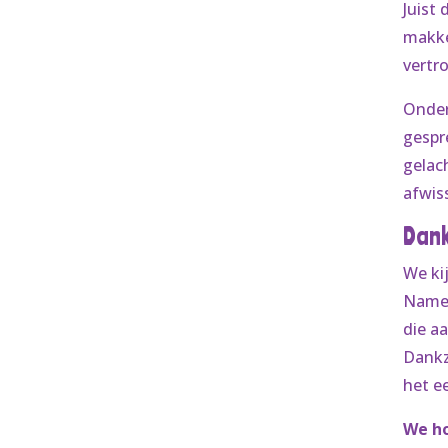
Juist
makke
vertr
Onder
gespr
gelac
afwis
Dank
We ki
Namen
die a
Dankz
het e
We ho