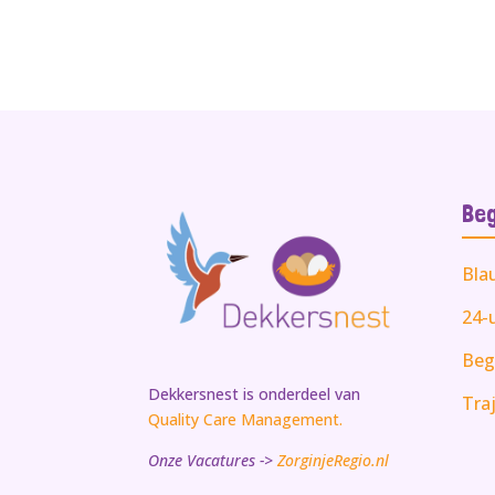
Beg
Bla
24-
Beg
Dekkersnest is onderdeel van
Tra
Quality Care Management.
Onze Vacatures ->
ZorginjeRegio.nl