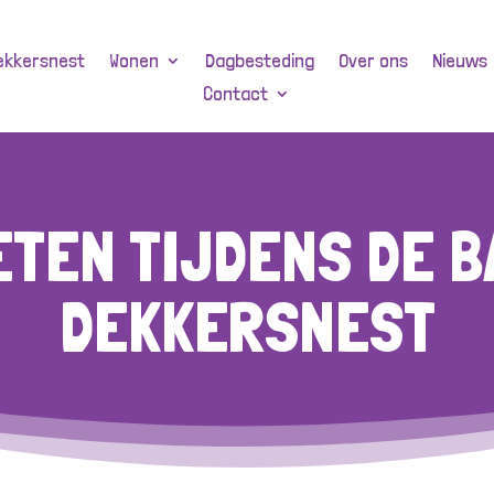
ekkersnest
Wonen
Dagbesteding
Over ons
Nieuws
Contact
ETEN TIJDENS DE B
DEKKERSNEST