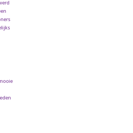
werd
een
oners
lijks
 mooie
leden